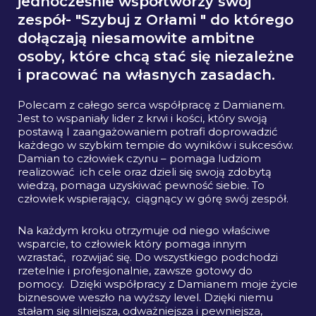
jednocześnie współtworzy swój
zespół- "Szybuj z Orłami " do którego
dołączają niesamowite ambitne
osoby, które chcą stać się niezależne
i pracować na własnych zasadach.
Polecam z całego serca współpracę z Damianem.
Jest to wspaniały lider z krwi i kości, który swoją
postawą I zaangażowaniem potrafi doprowadzić
każdego w szybkim tempie do wyników i sukcesów.
Damian to człowiek czynu – pomaga ludziom
realizować ich cele oraz dzieli się swoją zdobytą
wiedzą, pomaga uzyskiwać pewność siebie. To
człowiek wspierający, ciągnący w górę swój zespół.
Na każdym kroku otrzymuje od niego właściwe
wsparcie, to człowiek który pomaga innym
wzrastać, rozwijać się. Do wszystkiego podchodzi
rzetelnie i profesjonalnie, zawsze gotowy do
pomocy. Dzięki współpracy z Damianem moje życie
biznesowe weszło na wyższy level. Dzięki niemu
stałam się silniejsza, odważniejsza i pewniejsza,